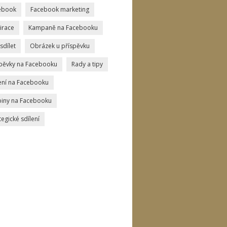
ebook
Facebook marketing
irace
Kampaně na Facebooku
sdílet
Obrázek u příspěvku
spěvky na Facebooku
Rady a tipy
ení na Facebooku
piny na Facebooku
tegické sdílení