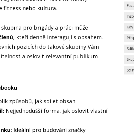
Fac
je fitness nebo kultura.
Insp
 skupina pro brigády a práci může
Kdy 
 členů
, kteří denně interagují s obsahem.
Pří
covních pozicích do takové skupiny Vám
Sdíl
itelnost a oslovit relevantní publikum.
Sku
Stra
cebooku
ik způsobů, jak sdílet obsah:
l:
Nejjednodušší forma, jak oslovit vlastní
ánku:
Ideální pro budování značky