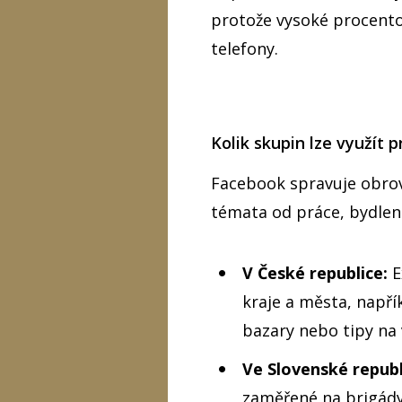
protože vysoké procento 
telefony.
Kolik skupin lze využít 
Facebook spravuje obrov
témata od práce, bydlení
V České republice:
E
kraje a města, napřík
bazary nebo tipy na 
Ve Slovenské republ
zaměřené na brigády