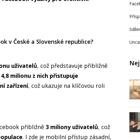
Face
Přís
Sdíl
ook v České a Slovenské republice?
Unca
Nej
ionu uživatelů
, což představuje přibližně
ě
4,8 milionu z nich přistupuje
í zařízení
, což ukazuje na klíčovou roli
cebook přibližně
3 miliony uživatelů
, což
populace
. I zde je mobilní přístup zásadní,