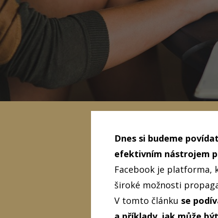
Dnes si budeme povídat
efektivním nástrojem pr
Facebook je platforma, k
široké možnosti propagac
V tomto článku
se podív
a příklady, jak může bý