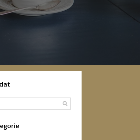
dat
egorie