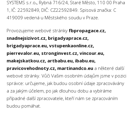
SYSTEMS s.r.o
.
, Rybná 716/24, Staré Město, 110 00 Praha
1, IČ: 22592849, DIČ: CZ22592849. Spisová značka: C
419009 vedená u Městského soudu v Praze.
Provozujeme webové stránky
fbpropagace.cz,
snadnejsizivot.cz, brigadyaprace.cz,
brigadyaprace.eu, vstupenkaonline.cz,
pierrevalor.eu, stronginvest.cz, vincour.eu,
makejskatkou.cz, artbabu.eu, ibabu.eu,
pravicovehodnoty.cz, martinandco.eu
a některé další
webové stránky.
Vůči Vašim osobním údajům jsme v pozici
správce: určujeme, jak budou osobní údaje zpracovávány
a za jakým účelem, po jak dlouhou dobu a vybíráme
případné další zpracovatele, kteří nám se zpracováním
budou pomáhat.