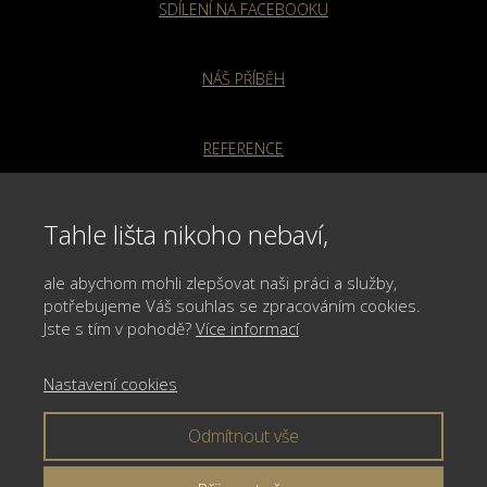
SDÍLENÍ NA FACEBOOKU
NÁŠ PŘÍBĚH
REFERENCE
CENÍK
Tahle lišta nikoho nebaví,
ale abychom mohli zlepšovat naši práci a služby,
VOP
potřebujeme Váš souhlas se zpracováním cookies.
Jste s tím v pohodě?
Více informací
OOÚ a GDPR
Nastavení cookies
KONTAKT
Odmítnout vše