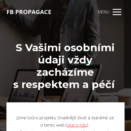
FB PROPAGACE
MENU
S Vašimi osobními
údaji vždy
zacházíme
s respektem a péčí
Jsme tvůrci projektu Snadnější život a staráme se
o tento web (
více o nás
).