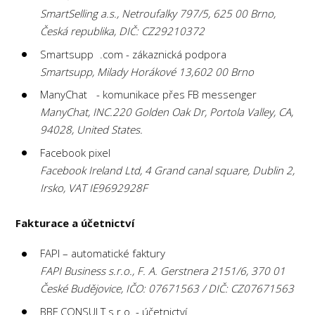
SmartSelling a.s., Netroufalky 797/5, 625 00 Brno,
Česká republika, DIČ: CZ29210372
Smartsupp .com - zákaznická podpora
Smartsupp, Milady Horákové 13,602 00 Brno
ManyChat - komunikace přes FB messenger
ManyChat, INC.220 Golden Oak Dr, Portola Valley, CA,
94028, United States.
Facebook pixel
Facebook Ireland Ltd, 4 Grand canal square, Dublin 2,
Irsko, VAT IE9692928F
Fakturace a účetnictví
FAPI – automatické faktury
FAPI Business s.r.o., F. A. Gerstnera 2151/6, 370 01
České Budějovice, IČO: 07671563 / DIČ: CZ07671563
BBF CONSULT s.r.o. - účetnictví